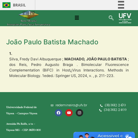
BRASIL
Simplifique!
Comunica BR
Participe
João Paulo Batista Machado
Acesso à informação
Legislação
1.
Silva, Fredy Davi Albuquerque ;
MACHADO, JOÃO PAULO BATISTA
;
Canais
dos Reis, Pedro Augusto Braga . Bimolecular Fluorescence
Complementation (BiFC) in Host¿Virus Interactions. Methods in
Molecular Biology. 1eded.: Springer US, 2024, v. , p. 211-223.
redemineira@ufv.br
(31) 3612-2470
Universidade Federal de
(34) 3612-2409
Viçosa – Campus Viçosa
Avenida Ph Rolfs, s/n –
Viçosa/MG – CEP: 36570-900