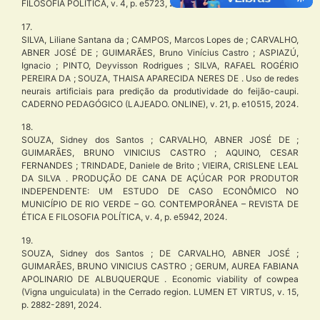
FILOSOFIA POLÍTICA, v. 4, p. e5723, 2024.
17.
SILVA, Liliane Santana da ; CAMPOS, Marcos Lopes de ; CARVALHO,
ABNER JOSÉ DE ; GUIMARÃES, Bruno Vinícius Castro ; ASPIAZÚ,
Ignacio ; PINTO, Deyvisson Rodrigues ; SILVA, RAFAEL ROGÉRIO
PEREIRA DA ; SOUZA, THAISA APARECIDA NERES DE . Uso de redes
neurais artificiais para predição da produtividade do feijão-caupi.
CADERNO PEDAGÓGICO (LAJEADO. ONLINE), v. 21, p. e10515, 2024.
18.
SOUZA, Sidney dos Santos ; CARVALHO, ABNER JOSÉ DE ;
GUIMARÃES, BRUNO VINICIUS CASTRO ; AQUINO, CESAR
FERNANDES ; TRINDADE, Daniele de Brito ; VIEIRA, CRISLENE LEAL
DA SILVA . PRODUÇÃO DE CANA DE AÇÚCAR POR PRODUTOR
INDEPENDENTE: UM ESTUDO DE CASO ECONÔMICO NO
MUNICÍPIO DE RIO VERDE – GO. CONTEMPORÂNEA – REVISTA DE
ÉTICA E FILOSOFIA POLÍTICA, v. 4, p. e5942, 2024.
19.
SOUZA, Sidney dos Santos ; DE CARVALHO, ABNER JOSÉ ;
GUIMARÃES, BRUNO VINICIUS CASTRO ; GERUM, AUREA FABIANA
APOLINARIO DE ALBUQUERQUE . Economic viability of cowpea
(Vigna unguiculata) in the Cerrado region. LUMEN ET VIRTUS, v. 15,
p. 2882-2891, 2024.