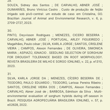
29.
SOUZA, Sidney dos Santos ; DE CARVALHO, ABNER JOSÉ ;
GUIMARÃES, Bruno Vinícius Castro . Custo de produção de feijão
irrigado sob pivô-central: um estudo de caso em Cristalina, GO.
Brazilian Journal of Animal and Environmental Research, v. 6, p.
2709-2727, 2023.
30.
PINTO, Deyvisson Rodrigues ; MENEZES, CICERO BESERRA ;
CARVALHO, ABNER JOSÉ ; PORTUGAL, ARLEY FIGUEIREDO ;
Magalhães, Paulo césar ; SILVA, KARLA JORGE ; SANTOS, CRISLENE
VIEIRA ; CAMPOS, Alexon Fernandes ; DE OLIVEIRA, SIMONICA
MARIA ; ASPIAZÚ, IGNACIO . SEEDLING SELECTION OF SORGHUM
FOR DROUGHT TOLERANCE BASED ON ROOT MORPHOLOGY.
REVISTA BRASILEIRA DE MILHO E SORGO (ONLINE), v. 22, p. e1310,
2023.
31.
SILVA, KARLA JORGE DA ; MENEZES, CÍCERO BESERRA DE ;
TEODORO, PAULO EDUARDO ; TEODORO, Larissa Pereira Ribeiro ;
SANTOS, CRISLENE VIEIRA DOS ; CAMPOS, Alexon Fernandes ;
CARVALHO, Abner José de ; BARBOSA, Edmilson da Silva . Multi-
environmental evaluation of sorghum hybrids during off-season in
Brazil. PESQUISA AGROPECUÁRIA BRASILEIRA (ONLINE), v. 57, p.
e02628, 2022.