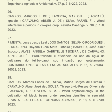
Engenharia Agricola e Ambiental, v. 27, p. 216-222, 2023.
26.
CAMPOS, MARCOS L. DE ; LACERDA, MARLON L. ; ASPIAZÚ,
Ignacio ; CARVALHO, ABNER J. DE ; SILVA, RAFAEL F. . Weed
interference periods in cowpea crop. Revista Caatinga, v. 36, p. 1-8,
2023.
27.
PIMENTA, Lucas Jesus Leal ; DOS SANTOS, SILVÂNIO RODRIGUES ;
BERNARDINO, Dayana Lúcia Mota Pinheiro ; BARBOSA, José Almir
Esposo ; ALVES, ANGELA GABRYELLE TEIXEIRA ; DE CARVALHO,
ABNER JOSÉ . Produtividade e eficiência do uso da água de
cultivares do feijão-caupi sob irrigação por gotejamento.
CONTRIBUCIONES A LAS CIENCIAS SOCIALES, v. 16, p. 26504-
26522, 2023.
28.
CAMPOS, Marcos Lopes de ; SILVA, Marina Borges de Oliveira ;
CARVALHO, Abner José de ; SOUZA, Thiago Lívio Pessoa Oliveira de
; ASPIAZU, I. ; OLIVEIRA, S. M. . Weed phytosociology in the
cultivation of black beans under seeding densities in semiarid.
REVISTA BRASILEIRA DE CIENCIAS AGRARIAS, v. 18, p. e 2739,
2023.