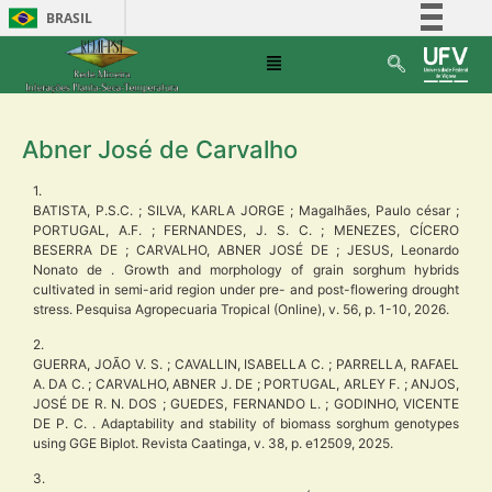
BRASIL
Simplifique!
Comunica BR
Participe
Abner José de Carvalho
Acesso à informação
Legislação
1.
BATISTA, P.S.C. ; SILVA, KARLA JORGE ; Magalhães, Paulo césar ;
Canais
PORTUGAL, A.F. ; FERNANDES, J. S. C. ; MENEZES, CÍCERO
BESERRA DE ; CARVALHO, ABNER JOSÉ DE ; JESUS, Leonardo
Nonato de . Growth and morphology of grain sorghum hybrids
cultivated in semi-arid region under pre- and post-flowering drought
stress. Pesquisa Agropecuaria Tropical (Online), v. 56, p. 1-10, 2026.
2.
GUERRA, JOÃO V. S. ; CAVALLIN, ISABELLA C. ; PARRELLA, RAFAEL
A. DA C. ; CARVALHO, ABNER J. DE ; PORTUGAL, ARLEY F. ; ANJOS,
JOSÉ DE R. N. DOS ; GUEDES, FERNANDO L. ; GODINHO, VICENTE
DE P. C. . Adaptability and stability of biomass sorghum genotypes
using GGE Biplot. Revista Caatinga, v. 38, p. e12509, 2025.
3.