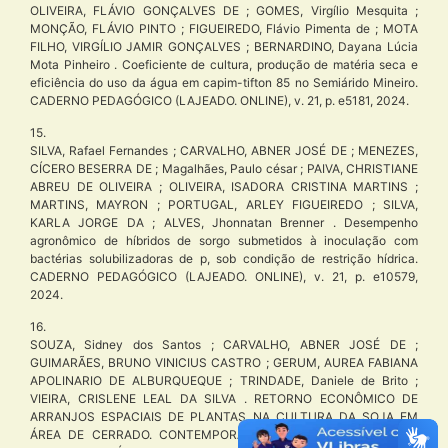
OLIVEIRA, FLÁVIO GONÇALVES DE ; GOMES, Virgílio Mesquita ;
MONÇÃO, FLÁVIO PINTO ; FIGUEIREDO, Flávio Pimenta de ; MOTA
FILHO, VIRGÍLIO JAMIR GONÇALVES ; BERNARDINO, Dayana Lúcia
Mota Pinheiro . Coeficiente de cultura, produção de matéria seca e
eficiência do uso da água em capim-tifton 85 no Semiárido Mineiro.
CADERNO PEDAGÓGICO (LAJEADO. ONLINE), v. 21, p. e5181, 2024.
15.
SILVA, Rafael Fernandes ; CARVALHO, ABNER JOSÉ DE ; MENEZES,
CÍCERO BESERRA DE ; Magalhães, Paulo césar ; PAIVA, CHRISTIANE
ABREU DE OLIVEIRA ; OLIVEIRA, ISADORA CRISTINA MARTINS ;
MARTINS, MAYRON ; PORTUGAL, ARLEY FIGUEIREDO ; SILVA,
KARLA JORGE DA ; ALVES, Jhonnatan Brenner . Desempenho
agronômico de híbridos de sorgo submetidos à inoculação com
bactérias solubilizadoras de p, sob condição de restrição hídrica.
CADERNO PEDAGÓGICO (LAJEADO. ONLINE), v. 21, p. e10579,
2024.
16.
SOUZA, Sidney dos Santos ; CARVALHO, ABNER JOSÉ DE ;
GUIMARÃES, BRUNO VINICIUS CASTRO ; GERUM, AUREA FABIANA
APOLINARIO DE ALBURQUEQUE ; TRINDADE, Daniele de Brito ;
VIEIRA, CRISLENE LEAL DA SILVA . RETORNO ECONÔMICO DE
ARRANJOS ESPACIAIS DE PLANTAS NA CULTURA DA SOJA EM
ÁREA DE CERRADO. CONTEMPORÂNEA – REVISTA DE ÉTICA E