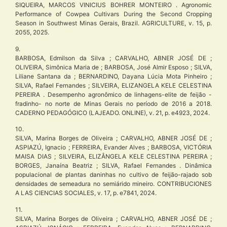
SIQUEIRA, MARCOS VINICIUS BOHRER MONTEIRO . Agronomic
Performance of Cowpea Cultivars During the Second Cropping
Season in Southwest Minas Gerais, Brazil. AGRICULTURE, v. 15, p.
2055, 2025.
9.
BARBOSA, Edmilson da Silva ; CARVALHO, ABNER JOSÉ DE ;
OLIVEIRA, Simônica Maria de ; BARBOSA, José Almir Esposo ; SILVA,
Liliane Santana da ; BERNARDINO, Dayana Lúcia Mota Pinheiro ;
SILVA, Rafael Fernandes ; SILVEIRA, ELIZANGELA KELE CELESTINA
PEREIRA . Desempenho agronômico de linhagens-elite de feijão -
fradinho- no norte de Minas Gerais no período de 2016 a 2018.
CADERNO PEDAGÓGICO (LAJEADO. ONLINE), v. 21, p. e4923, 2024.
10.
SILVA, Marina Borges de Oliveira ; CARVALHO, ABNER JOSÉ DE ;
ASPIAZÚ, Ignacio ; FERREIRA, Evander Alves ; BARBOSA, VICTÓRIA
MAISA DIAS ; SILVEIRA, ELIZÂNGELA KELE CELESTINA PEREIRA ;
BORGES, Janaína Beatriz ; SILVA, Rafael Fernandes . Dinâmica
populacional de plantas daninhas no cultivo de feijão-rajado sob
densidades de semeadura no semiárido mineiro. CONTRIBUCIONES
A LAS CIENCIAS SOCIALES, v. 17, p. e7841, 2024.
11.
SILVA, Marina Borges de Oliveira ; CARVALHO, ABNER JOSÉ DE ;