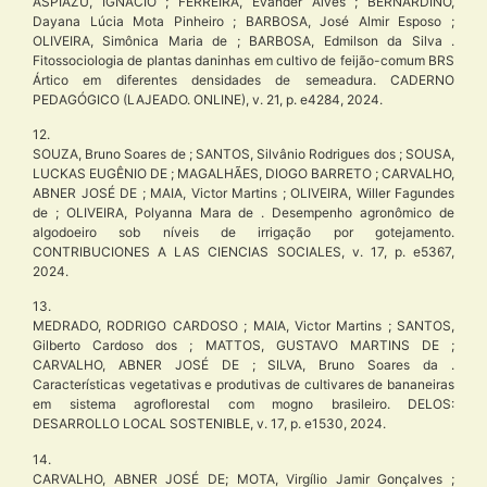
ASPIAZÚ, IGNÁCIO ; FERREIRA, Evander Alves ; BERNARDINO,
Dayana Lúcia Mota Pinheiro ; BARBOSA, José Almir Esposo ;
OLIVEIRA, Simônica Maria de ; BARBOSA, Edmilson da Silva .
Fitossociologia de plantas daninhas em cultivo de feijão-comum BRS
Ártico em diferentes densidades de semeadura. CADERNO
PEDAGÓGICO (LAJEADO. ONLINE), v. 21, p. e4284, 2024.
12.
SOUZA, Bruno Soares de ; SANTOS, Silvânio Rodrigues dos ; SOUSA,
LUCKAS EUGÊNIO DE ; MAGALHÃES, DIOGO BARRETO ; CARVALHO,
ABNER JOSÉ DE ; MAIA, Victor Martins ; OLIVEIRA, Willer Fagundes
de ; OLIVEIRA, Polyanna Mara de . Desempenho agronômico de
algodoeiro sob níveis de irrigação por gotejamento.
CONTRIBUCIONES A LAS CIENCIAS SOCIALES, v. 17, p. e5367,
2024.
13.
MEDRADO, RODRIGO CARDOSO ; MAIA, Victor Martins ; SANTOS,
Gilberto Cardoso dos ; MATTOS, GUSTAVO MARTINS DE ;
CARVALHO, ABNER JOSÉ DE ; SILVA, Bruno Soares da .
Características vegetativas e produtivas de cultivares de bananeiras
em sistema agroflorestal com mogno brasileiro. DELOS:
DESARROLLO LOCAL SOSTENIBLE, v. 17, p. e1530, 2024.
14.
CARVALHO, ABNER JOSÉ DE; MOTA, Virgílio Jamir Gonçalves ;