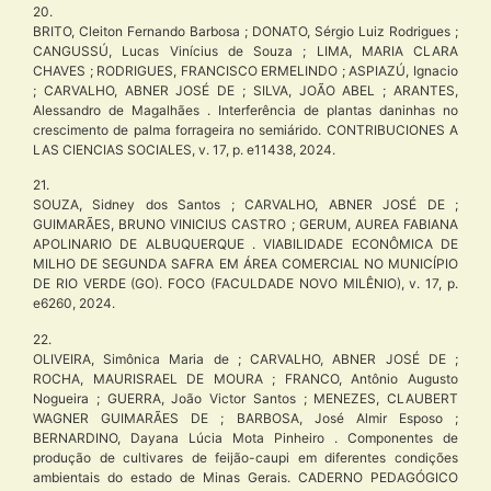
20.
BRITO, Cleiton Fernando Barbosa ; DONATO, Sérgio Luiz Rodrigues ;
CANGUSSÚ, Lucas Vinícius de Souza ; LIMA, MARIA CLARA
CHAVES ; RODRIGUES, FRANCISCO ERMELINDO ; ASPIAZÚ, Ignacio
; CARVALHO, ABNER JOSÉ DE ; SILVA, JOÃO ABEL ; ARANTES,
Alessandro de Magalhães . Interferência de plantas daninhas no
crescimento de palma forrageira no semiárido. CONTRIBUCIONES A
LAS CIENCIAS SOCIALES, v. 17, p. e11438, 2024.
21.
SOUZA, Sidney dos Santos ; CARVALHO, ABNER JOSÉ DE ;
GUIMARÃES, BRUNO VINICIUS CASTRO ; GERUM, AUREA FABIANA
APOLINARIO DE ALBUQUERQUE . VIABILIDADE ECONÔMICA DE
MILHO DE SEGUNDA SAFRA EM ÁREA COMERCIAL NO MUNICÍPIO
DE RIO VERDE (GO). FOCO (FACULDADE NOVO MILÊNIO), v. 17, p.
e6260, 2024.
22.
OLIVEIRA, Simônica Maria de ; CARVALHO, ABNER JOSÉ DE ;
ROCHA, MAURISRAEL DE MOURA ; FRANCO, Antônio Augusto
Nogueira ; GUERRA, João Victor Santos ; MENEZES, CLAUBERT
WAGNER GUIMARÃES DE ; BARBOSA, José Almir Esposo ;
BERNARDINO, Dayana Lúcia Mota Pinheiro . Componentes de
produção de cultivares de feijão-caupi em diferentes condições
ambientais do estado de Minas Gerais. CADERNO PEDAGÓGICO