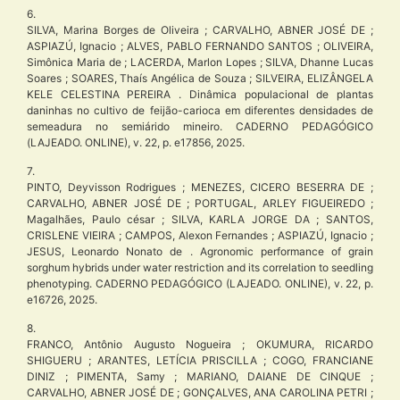
6.
SILVA, Marina Borges de Oliveira ; CARVALHO, ABNER JOSÉ DE ;
ASPIAZÚ, Ignacio ; ALVES, PABLO FERNANDO SANTOS ; OLIVEIRA,
Simônica Maria de ; LACERDA, Marlon Lopes ; SILVA, Dhanne Lucas
Soares ; SOARES, Thaís Angélica de Souza ; SILVEIRA, ELIZÂNGELA
KELE CELESTINA PEREIRA . Dinâmica populacional de plantas
daninhas no cultivo de feijão-carioca em diferentes densidades de
semeadura no semiárido mineiro. CADERNO PEDAGÓGICO
(LAJEADO. ONLINE), v. 22, p. e17856, 2025.
7.
PINTO, Deyvisson Rodrigues ; MENEZES, CICERO BESERRA DE ;
CARVALHO, ABNER JOSÉ DE ; PORTUGAL, ARLEY FIGUEIREDO ;
Magalhães, Paulo césar ; SILVA, KARLA JORGE DA ; SANTOS,
CRISLENE VIEIRA ; CAMPOS, Alexon Fernandes ; ASPIAZÚ, Ignacio ;
JESUS, Leonardo Nonato de . Agronomic performance of grain
sorghum hybrids under water restriction and its correlation to seedling
phenotyping. CADERNO PEDAGÓGICO (LAJEADO. ONLINE), v. 22, p.
e16726, 2025.
8.
FRANCO, Antônio Augusto Nogueira ; OKUMURA, RICARDO
SHIGUERU ; ARANTES, LETÍCIA PRISCILLA ; COGO, FRANCIANE
DINIZ ; PIMENTA, Samy ; MARIANO, DAIANE DE CINQUE ;
CARVALHO, ABNER JOSÉ DE ; GONÇALVES, ANA CAROLINA PETRI ;