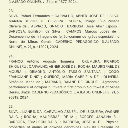
(LAJEADO. ONLINE), v. 21, p. e11377, 2024.
23.
SILVA, Rafael Fernandes ; CARVALHO, ABNER JOSÉ DE ; SILVA,
MARINA BORGES DE OLIVEIRA ; SOUZA, Thiago Lívio Pessoa
Oliveira de ; ASPIAZÚ, IGNACIO ; BARBOSA, José Almir Esposo ;
BARBOSA, Edmilson da Silva ; CAMPOS, Marcos Lopes de .
Desempenho de linhagens de feijão-comum de ‘grãos especiais’ no
Norte de Minas Gerais. CADERNO PEDAGÓGICO (LAJEADO.
ONLINE), v. 21, p. e12021, 2024.
24.
FRANCO, Antônio Augusto Nogueira ; OKUMURA, RICARDO
SHIGUERU ; CARVALHO, ABNER JOSÉ DE ; ROCHA, MAURISRAEL DE
MOURA ; ORMOND, ANTÔNIO TÁSSIO SANTANA ; COGO,
FRANCIANE DINIZ ; QUEIROZ, MARIA GABRIELA DE ; OLIVEIRA,
Simônica Maria de ; MARIANO, DAIANE DE CINQUE . Agronomic
performance of cowpea cultivars in first crop in Southwest of Minas
Gerais, Brazil. CADERNO PEDAGÓGICO (LAJEADO. ONLINE), v. 21, p.
e5819, 2024.
25.
SILVA, LILIANE S. DA ; CARVALHO, ABNER J. DE ; SIQUEIRA, WAGNER
DA C. ; ROCHA, MAURISRAEL DE M. ; BORGES, JANAINA B. ;
BARBOSA, EDMILSON DA S. ; BARBOSA, JOSÉ A. E. . Physical
properties of grains of cowpea genotypes. Revista Brasileira de