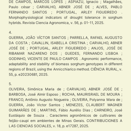
DE CAMPOS, MARCOS LOPES ; ASPIAZÚ, Ignacio ; Magalhães,
Paulo césar ; CARVALHO, ABNER JOSÉ DE ; ALVES, PABLO
FERNANDO SANTOS ; PORTUGAL, ARLEY FIGUEIREDO .
Morphophysiological indicators of drought tolerance in sorghum
hybrids. Revista Ciencia Agronomica, v. 56, p. 01-11, 2025.
4.
GUERRA, JOÃO VÍCTOR SANTOS ; PARRELLA, RAFAEL AUGUSTO
DA COSTA ; CAVALLIN, ISABELLA CRISTINA ; CARVALHO, ABNER
JOSÉ DE ; PORTUGAL, ARLEY FIGUEIREDO ; ANJOS, JOSÉ DE
RIBAMAR NAZARENO DOS ; GUEDES, FERNANDO LISBOA ;
GODINHO, VICENTE DE PAULO CAMPOS . Agronomic performance,
adaptability and stability of biomass sorghum genotypes in different
regions of Brazil, using the Annicchiarico method. CIÊNCIA RURAL, v.
55, p. e20230681, 2025.
5.
OLIVEIRA, Simônica Maria de ; CARVALHO, ABNER JOSÉ DE ;
BARBOSA, José Almir Esposo ; ROCHA, MAURISRAEL DE MOURA ;
FRANCO, Antônio Augusto Nogueira ; OLIVEIRA, Polyanna Mara de ;
GUERRA, João Victor Santos ; MENEZES, CLAUBERT WAGNER
GUIMARÃES DE ; MARTINS, Fábio Aurélio Dias ; CARNEIRO, José
Eustáquio de Souza . Caracteres agronômicos de cultivares de
feijão-caupi em ambientes de Minas Gerais. CONTRIBUCIONES A
LAS CIENCIAS SOCIALES, v. 18, p. e17287, 2025.